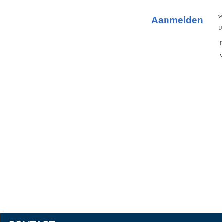
w
Aanmelden
U