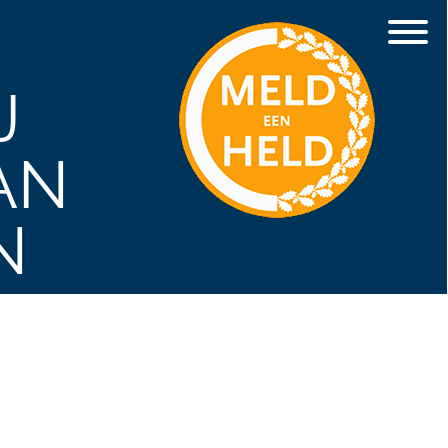
J
AN
N