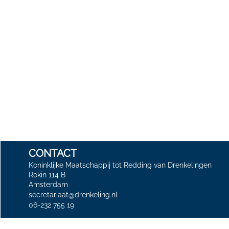
CONTACT
Koninklijke Maatschappij tot Redding van Drenkelingen
Rokin 114 B
Amsterdam
secretariaat@drenkeling.nl
06-232 755 19