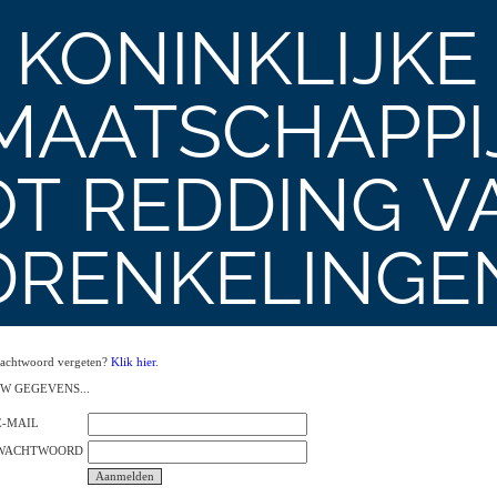
KONINKLIJKE
MAATSCHAPPI
OT REDDING V
DRENKELINGE
achtwoord vergeten?
Klik hier
.
W GEGEVENS...
E-MAIL
WACHTWOORD