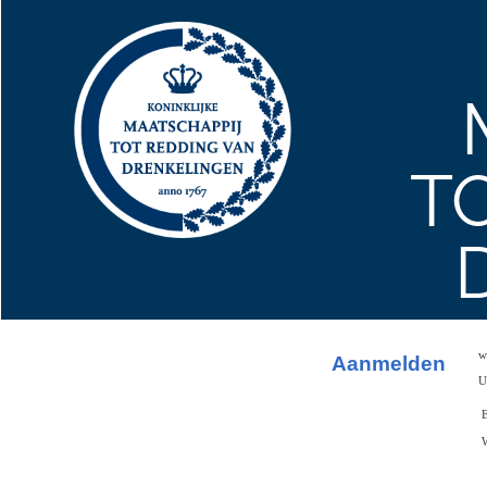
T
w
Aanmelden
U