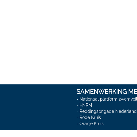
SAMENWERKING ME
-
Nationaal platform zwemveil
-
KNRM
-
Reddingsbrigade Nederland
-
Rode Kruis
-
Oranje Kruis