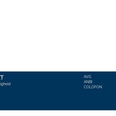
T
AVG
ANBI
igheid
COLOFON