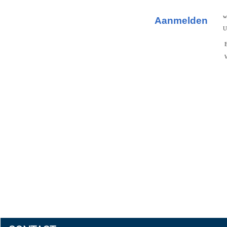
w
Aanmelden
U