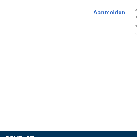
w
Aanmelden
U