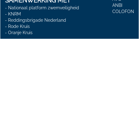
SAMENWERKING MET
ANBI
-
Nationaal platform zwemveiligheid
COLOFON
-
KNRM
-
Reddingsbrigade Nederland
-
Rode Kruis
-
Oranje Kruis