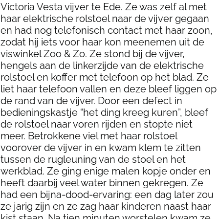
Victoria Vesta vijver te Ede. Ze was zelf al met
haar elektrische rolstoel naar de vijver gegaan
en had nog telefonisch contact met haar zoon,
zodat hij iets voor haar kon meenemen uit de
viswinkel Zoo & Zo. Ze stond bij de vijver,
hengels aan de linkerzijde van de elektrische
rolstoel en koffer met telefoon op het blad. Ze
liet haar telefoon vallen en deze bleef liggen op
de rand van de vijver. Door een defect in
bedieningskastje “het ding kreeg kuren”, bleef
de rolstoel naar voren rijden en stopte niet
meer. Betrokkene viel met haar rolstoel
voorover de vijver in en kwam klem te zitten
tussen de rugleuning van de stoel en het
werkblad. Ze ging enige malen kopje onder en
heeft daarbij veel water binnen gekregen. Ze
had een bijna-dood-ervaring: een dag later zou
ze jarig zijn en ze zag haar kinderen naast haar
kist staan. Na tien minuten worstelen kwam ze