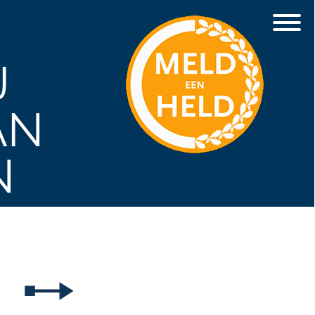
J
AN
N