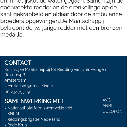
en in het ijskoude water gegaan. Samen zijn de
doorweekte redder en de drenkelinge op de
kant gekrabbeld en aldaar door de ambulance
broeders opgevangen.De Maatschappij
bekroont de 74-jarige redder met een bronzen
medaille.
CONTACT
Koninklijke Maatschappij tot Redding van Drenkelingen
Rokin 114 B
Amsterdam
secretariaat@drenkeling.nl
06-232 755 19
SAMENWERKING MET
AVG
ANBI
-
Nationaal platform zwemveiligheid
COLOFON
-
KNRM
-
Reddingsbrigade Nederland
-
Rode Kruis