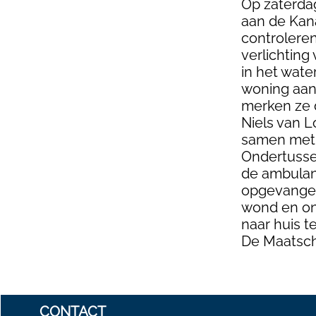
Op zaterda
aan de Kan
controleren
verlichting
in het wate
woning aan
merken ze d
Niels van L
samen met 
Ondertussen
de ambulanc
opgevangen 
wond en ond
naar huis t
De Maatsch
CONTACT