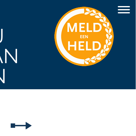
J
AN
N