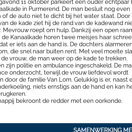
gavond 11 oktober parkeert een ouder echtpaar 
aalkade in Purmerend. De man besluit nog even 
 of de auto niet te dicht bij het water staat. Door
 van de kade ziet hij de rand van de kadewand niet
r. Mevrouw roept om hulp. Dankzij een open raa
 de Kanaalkade horen twee meisjes haar schre
at er iets aan de hand is. De dochters alarmere
om, die snel naar buiten rent. Met veel moeite slaa
de vrouw, de man weer op de kade te trekken.
 zijn politie en ambulance ingeschakeld. De ma
e onderzocht, terwijl de vrouw liefdevol wordt
door de familie Van Lom. Gelukkig is er, naast 
erkoeling, niets ernstigs aan de hand en kan h
erugkeren.
appij bekroont de redder met een oorkonde.
SAMENWERKING ME