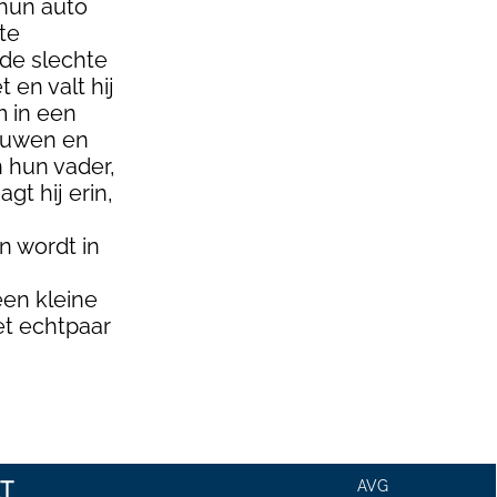
hun auto
te
 de slechte
 en valt hij
m in een
euwen en
n hun vader,
gt hij erin,
n wordt in
een kleine
et echtpaar
T
AVG